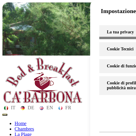
Impostazione 
La tua privacy
Cookie Tecnici
Cookie di funzi
Cookie di profil
pubblicità mira
IT
DE
EN
FR
Toggle
navigation
Home
Chambres
La Plage