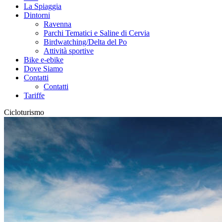
La Spiaggia
Dintorni
Ravenna
Parchi Tematici e Saline di Cervia
Birdwatching/Delta del Po
Attività sportive
Bike e-ebike
Dove Siamo
Contatti
Contatti
Tariffe
Cicloturismo